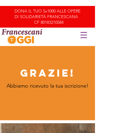
DONA IL TUO 5x1000 ALLE OPERE
DI SOLIDARIETÀ FRANCESCANA
CF
80183210584
GRAZIE!
Abbiamo ricevuto la tua iscrizione!