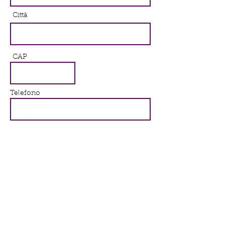
Città
CAP
Telefono
Se vuoi lasciaci un messaggio